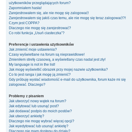
użytkowników przeglądających forum?
Zapomniałem hasła!
Zarejestrowałem się, ale nie mogę się zalogować!
Zarejestrowałem się jakiś czas temu, ale nie mogę się teraz zalogować!?!
Czym jest COPPA?
Dlaczego nie mogę się zarejestrować?
Co robi funkcja „Usuń ciasteczka”?
Preferencje i ustawienia użytkowników
Jak zmienić moje ustawienia?
Czasy wyświetlane na forum są nieprawidłowe!
Zmieniłem strefę czasową, a wyświetlany czas nadal jest zły!
My language is not in the list!
Jak mogę wyświetlić obrazek przy mojej nazwie użytkownika?
Co to jest ranga i jak mogę ją zmienić?
Gdy próbuję wysłać wiadomość e-mail do użytkownika, forum każe mi się
zalogować. Dlaczego?
Problemy z pisaniem
Jak utworzyć nowy wątek na forum?
Jak edytować lub usunąć post?
Jak dodawać podpis do moich postów?
Jak utworzyć ankietę?
Dlaczego nie mogę wybrać więcej opcji?
Jak wyedytować lub usunąć ankietę?
Dlaczego nie mam dostępu do działu?