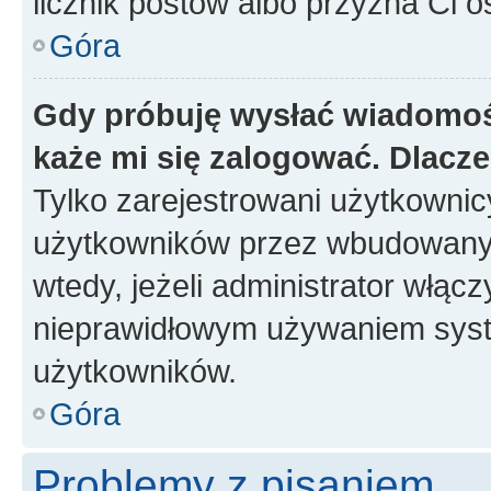
licznik postów albo przyzna Ci o
Góra
Gdy próbuję wysłać wiadomoś
każe mi się zalogować. Dlacz
Tylko zarejestrowani użytkowni
użytkowników przez wbudowany fo
wtedy, jeżeli administrator włąc
nieprawidłowym używaniem syst
użytkowników.
Góra
Problemy z pisaniem