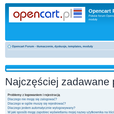
Opencart 
Polskie forum Openca
moduły
Opencart Forum - tłumaczenie, dyskusje, templates, moduły
Najczęściej zadawane 
Problemy z logowaniem i rejestracją
Dlaczego nie mogę się zalogować?
Dlaczego w ogóle muszę się rejestrować?
Dlaczego jestem automatycznie wylogowywany?
W jaki sposób mogę zapobiec wyświetlaniu mojej nazwy użytkownika na liśc