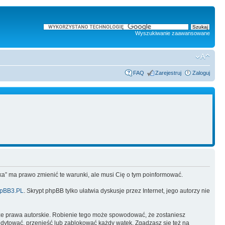
Wyszukiwanie zaawansowane
FAQ
Zarejestruj
Zaloguj
lska” ma prawo zmienić te warunki, ale musi Cię o tym poinformować.
pBB3.PL
. Skrypt phpBB tylko ułatwia dyskusje przez Internet, jego autorzy nie
ze prawa autorskie. Robienie tego może spowodować, że zostaniesz
dytować, przenieść lub zablokować każdy wątek. Zgadzasz się też na