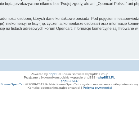
te nie będą przekazywane nikomu bez Twojej zgody, ale ani „Opencart Polska” an
iadomości osobom, których dane kontaktowe posiada. Pod pojęciem niezapowiedz
e), niekomercyjne listy (np. życzenia, komentarze osobiste) oraz informacje komerc
ę na listach adresowych Forum Opencart. Informacje komercyjne są filtrowane w sto
Powered by
phpBB
® Forum Software © phpBB Group
Przyjazne użytkownikom polskie wsparcie phpBB3 -
phpBB3.PL
phpBB SEO
Forum OpenCart
© 2009-2012 Polskie forum OpenCart - system e-commerce - sklep internetowy.
Kontakt: opencart[malpa]opencart.pl |
Polityka prywatności