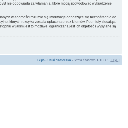
i phpBB nie odpowiada za włamania, które mogą spowodować wykradzenie
ianych wiadomości rozumie się informacje odnoszące się bezpośrednio do
yjne, których rozsyłka została opłacona przez klientów. Podmioty zlecające
pniu w jakim jest to możliwe, ograniczana jest ich objętość i wysyłane są
Ekipa
•
Usuń ciasteczka
• Strefa czasowa: UTC + 1 [
DST
]