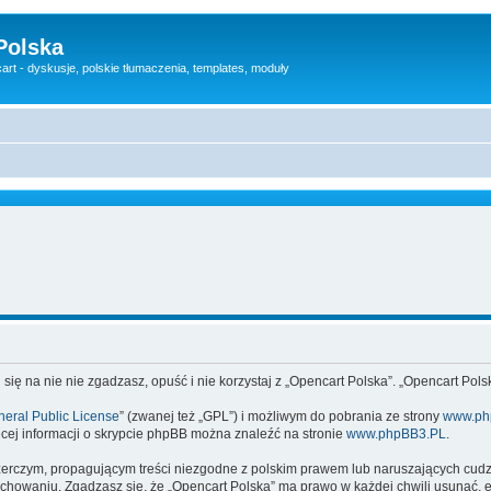
Polska
rt - dyskusje, polskie tłumaczenia, templates, moduły
 się na nie nie zgadzasz, opuść i nie korzystaj z „Opencart Polska”. „Opencart Po
eral Public License
” (zwanej też „GPL”) i możliwym do pobrania ze strony
www.ph
cej informacji o skrypcie phpBB można znaleźć na stronie
www.phpBB3.PL
.
zerczym, propagującym treści niezgodne z polskim prawem lub naruszających cud
owaniu. Zgadzasz się, że „Opencart Polska” ma prawo w każdej chwili usunąć, e