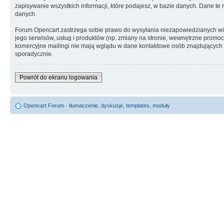
zapisywanie wszystkich informacji, które podajesz, w bazie danych. Dane 
danych.
Forum Opencart zastrzega sobie prawo do wysyłania niezapowiedzianych w
jego serwisów, usług i produktów (np. zmiany na stronie, wewnętrzne promocj
komercyjne mailingi nie mają wglądu w dane kontaktowe osób znajdujących si
sporadycznie.
Powrót do ekranu logowania
Opencart Forum - tłumaczenie, dyskusje, templates, moduły