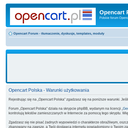
Opencart 
Polskie forum Openca
Opencart Forum - tłumaczenie, dyskusje, templates, moduły
Opencart Polska - Warunki użytkowania
Rejestrując się na „Opencart Polska” zgadzasz się na poniższe warunki. Jeśli
Forum „Opencart Polska” działa na skrypcie phpBB, wydanym na licencji „
Gen
kontrolują tekstów zamieszczanych w Internecie za pomocą tego skryptu. Wię
Zgadzasz się nie pisać żadnych wypowiedzi o charakterze obraźliwym, oszc
zbanowany na zawsze, a Twój dostawca internetu powiadomiony o Twoim zach