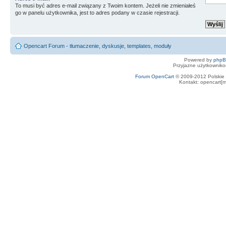
To musi być adres e-mail związany z Twoim kontem. Jeżeli nie zmieniałeś
go w panelu użytkownika, jest to adres podany w czasie rejestracji.
Opencart Forum - tłumaczenie, dyskusje, templates, moduły
Powered by
php
Przyjazne użytkowniko
Forum OpenCart
© 2009-2012 Polskie f
Kontakt: opencart[m