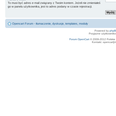
To musi być adres e-mail związany z Twoim kontem. Jeżeli nie zmieniałeś
go w panelu użytkownika, jest to adres podany w czasie rejestracji.
Opencart Forum - tłumaczenie, dyskusje, templates, moduły
Powered by
php
Przyjazne użytkowniko
Forum OpenCart
© 2009-2012 Polskie f
Kontakt: opencart[m