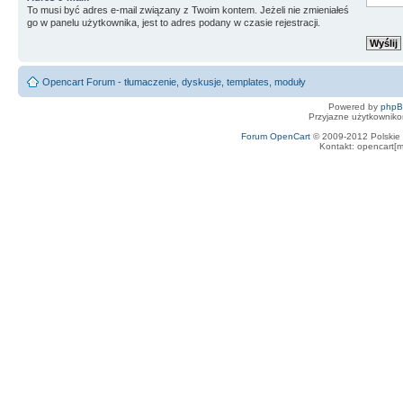
To musi być adres e-mail związany z Twoim kontem. Jeżeli nie zmieniałeś
go w panelu użytkownika, jest to adres podany w czasie rejestracji.
Opencart Forum - tłumaczenie, dyskusje, templates, moduły
Powered by
php
Przyjazne użytkowniko
Forum OpenCart
© 2009-2012 Polskie f
Kontakt: opencart[m