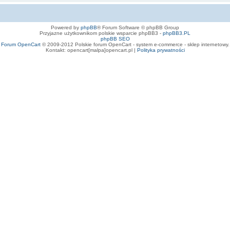
Powered by
phpBB
® Forum Software © phpBB Group
Przyjazne użytkownikom polskie wsparcie phpBB3 -
phpBB3.PL
phpBB SEO
Forum OpenCart
© 2009-2012 Polskie forum OpenCart - system e-commerce - sklep internetowy.
Kontakt: opencart[malpa]opencart.pl |
Polityka prywatności