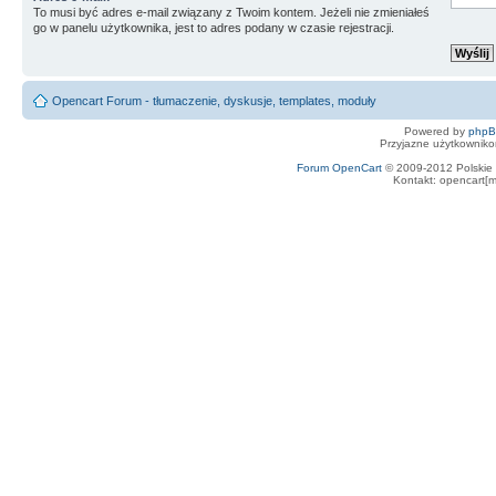
To musi być adres e-mail związany z Twoim kontem. Jeżeli nie zmieniałeś
go w panelu użytkownika, jest to adres podany w czasie rejestracji.
Opencart Forum - tłumaczenie, dyskusje, templates, moduły
Powered by
php
Przyjazne użytkowniko
Forum OpenCart
© 2009-2012 Polskie f
Kontakt: opencart[m