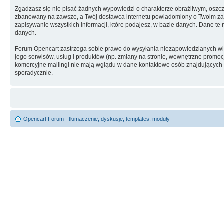
Zgadzasz się nie pisać żadnych wypowiedzi o charakterze obraźliwym, oszc
zbanowany na zawsze, a Twój dostawca internetu powiadomiony o Twoim zach
zapisywanie wszystkich informacji, które podajesz, w bazie danych. Dane 
danych.
Forum Opencart zastrzega sobie prawo do wysyłania niezapowiedzianych w
jego serwisów, usług i produktów (np. zmiany na stronie, wewnętrzne promocj
komercyjne mailingi nie mają wglądu w dane kontaktowe osób znajdujących si
sporadycznie.
Opencart Forum - tłumaczenie, dyskusje, templates, moduły