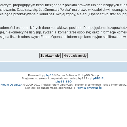
zerczym, propagującym treści niezgodne z polskim prawem lub naruszających cud
owaniu. Zgadzasz się, że „Opencart Polska” ma prawo w każdej chwili usunąć, e
te nie będą przekazywane nikomu bez Twojej zgody, ale ani „Opencart Polska” an
iadomości osobom, których dane kontaktowe posiada. Pod pojęciem niezapowiedz
e), niekomercyjne listy (np. życzenia, komentarze osobiste) oraz informacje komerc
ę na listach adresowych Forum Opencart. Informacje komercyjne są filtrowane w sto
Powered by
phpBB
® Forum Software © phpBB Group
Przyjazne użytkownikom polskie wsparcie phpBB3 -
phpBB3.PL
phpBB SEO
Forum OpenCart
© 2009-2012 Polskie forum OpenCart - system e-commerce - sklep internetowy.
Kontakt: opencart[malpa]opencart.pl |
Polityka prywatności