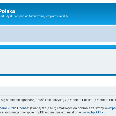
Polska
rt - dyskusje, polskie tłumaczenia, templates, moduły
 się na nie nie zgadzasz, opuść i nie korzystaj z „Opencart Polska”. „Opencart Po
eral Public License
” (zwanej też „GPL”) i możliwym do pobrania ze strony
www.ph
cej informacji o skrypcie phpBB można znaleźć na stronie
www.phpBB3.PL
.