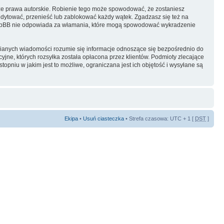
ze prawa autorskie. Robienie tego może spowodować, że zostaniesz
dytować, przenieść lub zablokować każdy wątek. Zgadzasz się też na
i phpBB nie odpowiada za włamania, które mogą spowodować wykradzenie
ianych wiadomości rozumie się informacje odnoszące się bezpośrednio do
yjne, których rozsyłka została opłacona przez klientów. Podmioty zlecające
pniu w jakim jest to możliwe, ograniczana jest ich objętość i wysyłane są
Ekipa
•
Usuń ciasteczka
• Strefa czasowa: UTC + 1 [
DST
]