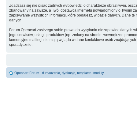
Zgadzasz się nie pisać żadnych wypowiedzi o charakterze obraźliwym, oszc
zbanowany na zawsze, a Twój dostawca internetu powiadomiony o Twoim zach
zapisywanie wszystkich informacji, które podajesz, w bazie danych. Dane 
danych.
Forum Opencart zastrzega sobie prawo do wysyłania niezapowiedzianych w
jego serwisów, usług i produktów (np. zmiany na stronie, wewnętrzne promocj
komercyjne mailingi nie mają wglądu w dane kontaktowe osób znajdujących si
sporadycznie.
Opencart Forum - tłumaczenie, dyskusje, templates, moduły