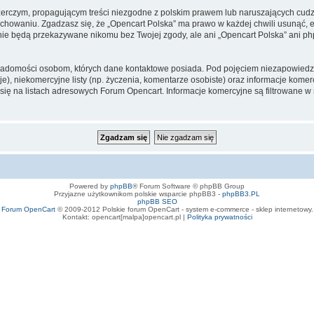
zerczym, propagującym treści niezgodne z polskim prawem lub naruszających cud
owaniu. Zgadzasz się, że „Opencart Polska” ma prawo w każdej chwili usunąć, e
te nie będą przekazywane nikomu bez Twojej zgody, ale ani „Opencart Polska” an
iadomości osobom, których dane kontaktowe posiada. Pod pojęciem niezapowiedz
e), niekomercyjne listy (np. życzenia, komentarze osobiste) oraz informacje komerc
ę na listach adresowych Forum Opencart. Informacje komercyjne są filtrowane w sto
Powered by
phpBB
® Forum Software © phpBB Group
Przyjazne użytkownikom polskie wsparcie phpBB3 -
phpBB3.PL
phpBB SEO
Forum OpenCart
© 2009-2012 Polskie forum OpenCart - system e-commerce - sklep internetowy.
Kontakt: opencart[malpa]opencart.pl |
Polityka prywatności