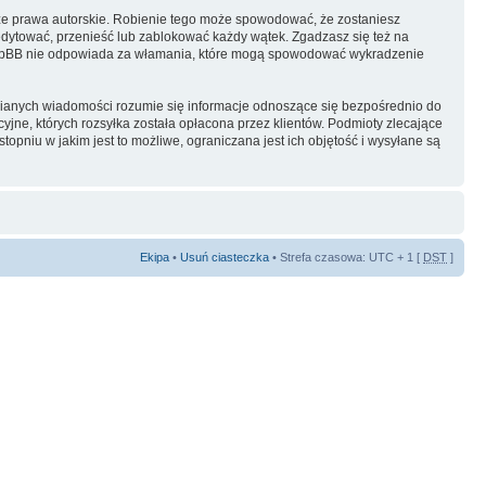
ze prawa autorskie. Robienie tego może spowodować, że zostaniesz
dytować, przenieść lub zablokować każdy wątek. Zgadzasz się też na
i phpBB nie odpowiada za włamania, które mogą spowodować wykradzenie
ianych wiadomości rozumie się informacje odnoszące się bezpośrednio do
yjne, których rozsyłka została opłacona przez klientów. Podmioty zlecające
pniu w jakim jest to możliwe, ograniczana jest ich objętość i wysyłane są
Ekipa
•
Usuń ciasteczka
• Strefa czasowa: UTC + 1 [
DST
]