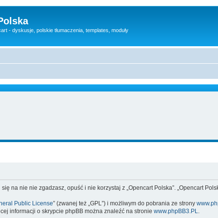
Polska
rt - dyskusje, polskie tłumaczenia, templates, moduły
 się na nie nie zgadzasz, opuść i nie korzystaj z „Opencart Polska”. „Opencart Po
eral Public License
” (zwanej też „GPL”) i możliwym do pobrania ze strony
www.ph
cej informacji o skrypcie phpBB można znaleźć na stronie
www.phpBB3.PL
.