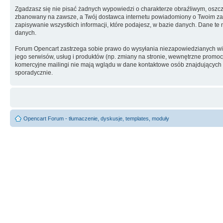
Zgadzasz się nie pisać żadnych wypowiedzi o charakterze obraźliwym, oszc
zbanowany na zawsze, a Twój dostawca internetu powiadomiony o Twoim zach
zapisywanie wszystkich informacji, które podajesz, w bazie danych. Dane 
danych.
Forum Opencart zastrzega sobie prawo do wysyłania niezapowiedzianych w
jego serwisów, usług i produktów (np. zmiany na stronie, wewnętrzne promocj
komercyjne mailingi nie mają wglądu w dane kontaktowe osób znajdujących si
sporadycznie.
Opencart Forum - tłumaczenie, dyskusje, templates, moduły