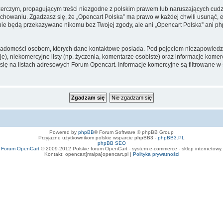
zerczym, propagującym treści niezgodne z polskim prawem lub naruszających cud
owaniu. Zgadzasz się, że „Opencart Polska” ma prawo w każdej chwili usunąć, e
te nie będą przekazywane nikomu bez Twojej zgody, ale ani „Opencart Polska” an
iadomości osobom, których dane kontaktowe posiada. Pod pojęciem niezapowiedz
e), niekomercyjne listy (np. życzenia, komentarze osobiste) oraz informacje komerc
ę na listach adresowych Forum Opencart. Informacje komercyjne są filtrowane w sto
Powered by
phpBB
® Forum Software © phpBB Group
Przyjazne użytkownikom polskie wsparcie phpBB3 -
phpBB3.PL
phpBB SEO
Forum OpenCart
© 2009-2012 Polskie forum OpenCart - system e-commerce - sklep internetowy.
Kontakt: opencart[malpa]opencart.pl |
Polityka prywatności