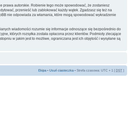
ze prawa autorskie. Robienie tego może spowodować, że zostaniesz
dytować, przenieść lub zablokować każdy wątek. Zgadzasz się też na
i phpBB nie odpowiada za włamania, które mogą spowodować wykradzenie
ianych wiadomości rozumie się informacje odnoszące się bezpośrednio do
yjne, których rozsyłka została opłacona przez klientów. Podmioty zlecające
pniu w jakim jest to możliwe, ograniczana jest ich objętość i wysyłane są
Ekipa
•
Usuń ciasteczka
• Strefa czasowa: UTC + 1 [
DST
]