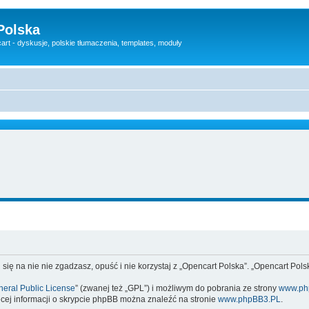
Polska
rt - dyskusje, polskie tłumaczenia, templates, moduły
 się na nie nie zgadzasz, opuść i nie korzystaj z „Opencart Polska”. „Opencart Po
eral Public License
” (zwanej też „GPL”) i możliwym do pobrania ze strony
www.ph
cej informacji o skrypcie phpBB można znaleźć na stronie
www.phpBB3.PL
.