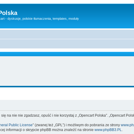
Polska
rt - dyskusje, polskie tłumaczenia, templates, moduły
 się na nie nie zgadzasz, opuść i nie korzystaj z „Opencart Polska”. „Opencart Po
eral Public License
” (zwanej też „GPL”) i możliwym do pobrania ze strony
www.ph
cej informacji o skrypcie phpBB można znaleźć na stronie
www.phpBB3.PL
.