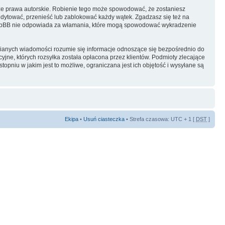
ze prawa autorskie. Robienie tego może spowodować, że zostaniesz
dytować, przenieść lub zablokować każdy wątek. Zgadzasz się też na
i phpBB nie odpowiada za włamania, które mogą spowodować wykradzenie
ianych wiadomości rozumie się informacje odnoszące się bezpośrednio do
yjne, których rozsyłka została opłacona przez klientów. Podmioty zlecające
pniu w jakim jest to możliwe, ograniczana jest ich objętość i wysyłane są
Ekipa
•
Usuń ciasteczka
• Strefa czasowa: UTC + 1 [
DST
]