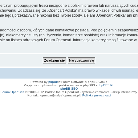
zerczym, propagującym treści niezgodne z polskim prawem lub naruszających cud
owaniu. Zgadzasz się, że „Opencart Polska” ma prawo w każdej chwili usunąć, e
te nie będą przekazywane nikomu bez Twojej zgody, ale ani „Opencart Polska” an
iadomości osobom, których dane kontaktowe posiada. Pod pojęciem niezapowiedz
e), niekomercyjne listy (np. życzenia, komentarze osobiste) oraz informacje komerc
ę na listach adresowych Forum Opencart. Informacje komercyjne są filtrowane w sto
Powered by
phpBB
® Forum Software © phpBB Group
Przyjazne użytkownikom polskie wsparcie phpBB3 -
phpBB3.PL
phpBB SEO
Forum OpenCart
© 2009-2012 Polskie forum OpenCart - system e-commerce - sklep internetowy.
Kontakt: opencart[malpa]opencart.pl |
Polityka prywatności