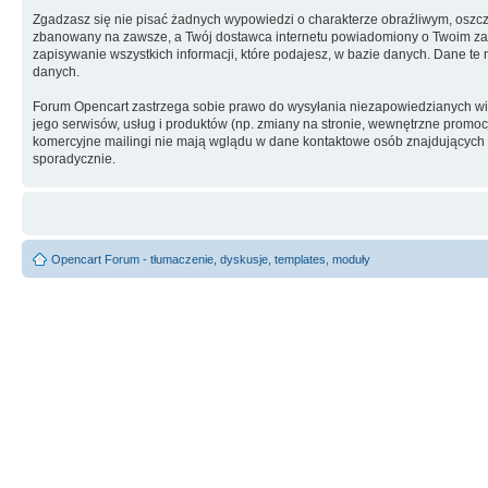
Zgadzasz się nie pisać żadnych wypowiedzi o charakterze obraźliwym, oszc
zbanowany na zawsze, a Twój dostawca internetu powiadomiony o Twoim zach
zapisywanie wszystkich informacji, które podajesz, w bazie danych. Dane 
danych.
Forum Opencart zastrzega sobie prawo do wysyłania niezapowiedzianych w
jego serwisów, usług i produktów (np. zmiany na stronie, wewnętrzne promocj
komercyjne mailingi nie mają wglądu w dane kontaktowe osób znajdujących si
sporadycznie.
Opencart Forum - tłumaczenie, dyskusje, templates, moduły