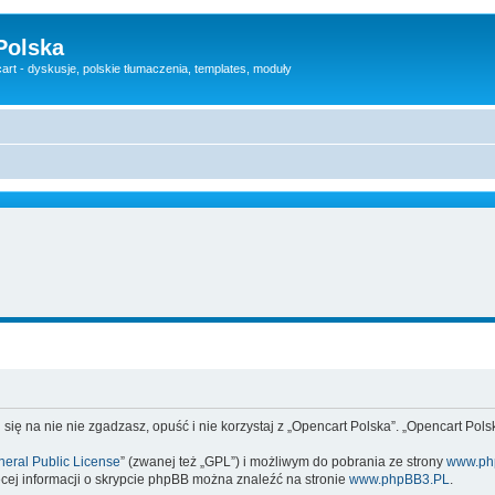
Polska
rt - dyskusje, polskie tłumaczenia, templates, moduły
 się na nie nie zgadzasz, opuść i nie korzystaj z „Opencart Polska”. „Opencart Po
eral Public License
” (zwanej też „GPL”) i możliwym do pobrania ze strony
www.ph
cej informacji o skrypcie phpBB można znaleźć na stronie
www.phpBB3.PL
.