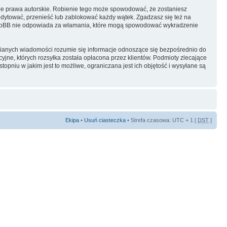
ze prawa autorskie. Robienie tego może spowodować, że zostaniesz
dytować, przenieść lub zablokować każdy wątek. Zgadzasz się też na
i phpBB nie odpowiada za włamania, które mogą spowodować wykradzenie
ianych wiadomości rozumie się informacje odnoszące się bezpośrednio do
yjne, których rozsyłka została opłacona przez klientów. Podmioty zlecające
pniu w jakim jest to możliwe, ograniczana jest ich objętość i wysyłane są
Ekipa
•
Usuń ciasteczka
• Strefa czasowa: UTC + 1 [
DST
]