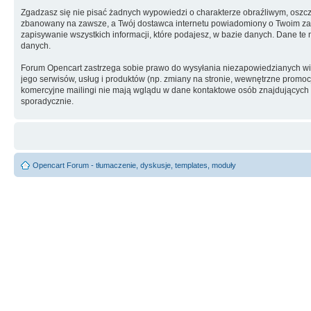
Zgadzasz się nie pisać żadnych wypowiedzi o charakterze obraźliwym, oszc
zbanowany na zawsze, a Twój dostawca internetu powiadomiony o Twoim zach
zapisywanie wszystkich informacji, które podajesz, w bazie danych. Dane 
danych.
Forum Opencart zastrzega sobie prawo do wysyłania niezapowiedzianych w
jego serwisów, usług i produktów (np. zmiany na stronie, wewnętrzne promocj
komercyjne mailingi nie mają wglądu w dane kontaktowe osób znajdujących si
sporadycznie.
Opencart Forum - tłumaczenie, dyskusje, templates, moduły