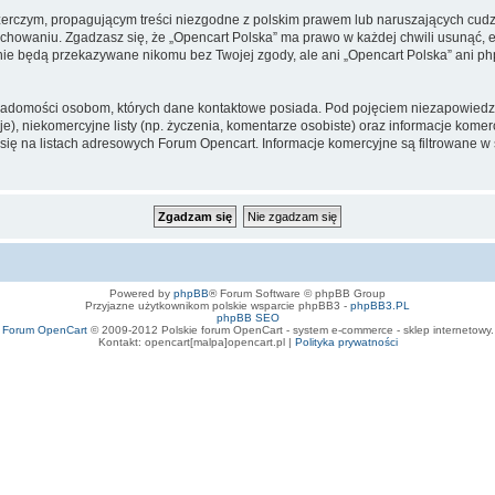
zerczym, propagującym treści niezgodne z polskim prawem lub naruszających cud
owaniu. Zgadzasz się, że „Opencart Polska” ma prawo w każdej chwili usunąć, e
te nie będą przekazywane nikomu bez Twojej zgody, ale ani „Opencart Polska” an
iadomości osobom, których dane kontaktowe posiada. Pod pojęciem niezapowiedz
e), niekomercyjne listy (np. życzenia, komentarze osobiste) oraz informacje komerc
ę na listach adresowych Forum Opencart. Informacje komercyjne są filtrowane w sto
Powered by
phpBB
® Forum Software © phpBB Group
Przyjazne użytkownikom polskie wsparcie phpBB3 -
phpBB3.PL
phpBB SEO
Forum OpenCart
© 2009-2012 Polskie forum OpenCart - system e-commerce - sklep internetowy.
Kontakt: opencart[malpa]opencart.pl |
Polityka prywatności