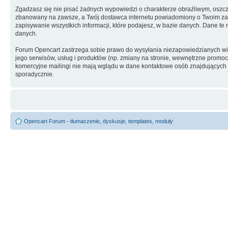
Zgadzasz się nie pisać żadnych wypowiedzi o charakterze obraźliwym, oszc
zbanowany na zawsze, a Twój dostawca internetu powiadomiony o Twoim zach
zapisywanie wszystkich informacji, które podajesz, w bazie danych. Dane 
danych.
Forum Opencart zastrzega sobie prawo do wysyłania niezapowiedzianych w
jego serwisów, usług i produktów (np. zmiany na stronie, wewnętrzne promocj
komercyjne mailingi nie mają wglądu w dane kontaktowe osób znajdujących si
sporadycznie.
Opencart Forum - tłumaczenie, dyskusje, templates, moduły