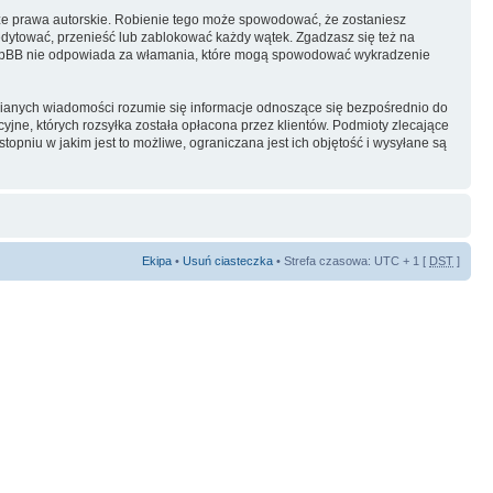
ze prawa autorskie. Robienie tego może spowodować, że zostaniesz
dytować, przenieść lub zablokować każdy wątek. Zgadzasz się też na
i phpBB nie odpowiada za włamania, które mogą spowodować wykradzenie
ianych wiadomości rozumie się informacje odnoszące się bezpośrednio do
yjne, których rozsyłka została opłacona przez klientów. Podmioty zlecające
pniu w jakim jest to możliwe, ograniczana jest ich objętość i wysyłane są
Ekipa
•
Usuń ciasteczka
• Strefa czasowa: UTC + 1 [
DST
]