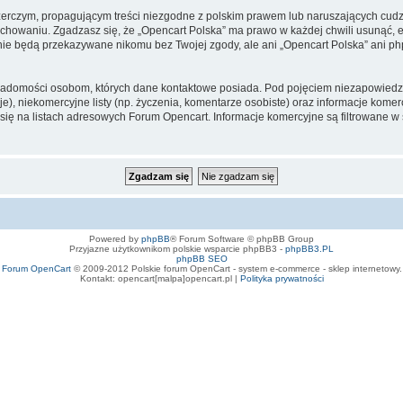
zerczym, propagującym treści niezgodne z polskim prawem lub naruszających cud
owaniu. Zgadzasz się, że „Opencart Polska” ma prawo w każdej chwili usunąć, e
te nie będą przekazywane nikomu bez Twojej zgody, ale ani „Opencart Polska” an
iadomości osobom, których dane kontaktowe posiada. Pod pojęciem niezapowiedz
e), niekomercyjne listy (np. życzenia, komentarze osobiste) oraz informacje komerc
ę na listach adresowych Forum Opencart. Informacje komercyjne są filtrowane w sto
Powered by
phpBB
® Forum Software © phpBB Group
Przyjazne użytkownikom polskie wsparcie phpBB3 -
phpBB3.PL
phpBB SEO
Forum OpenCart
© 2009-2012 Polskie forum OpenCart - system e-commerce - sklep internetowy.
Kontakt: opencart[malpa]opencart.pl |
Polityka prywatności