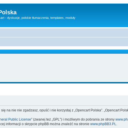
Polska
rt - dyskusje, polskie tłumaczenia, templates, moduły
 się na nie nie zgadzasz, opuść i nie korzystaj z „Opencart Polska”. „Opencart Po
eral Public License
” (zwanej też „GPL”) i możliwym do pobrania ze strony
www.ph
cej informacji o skrypcie phpBB można znaleźć na stronie
www.phpBB3.PL
.