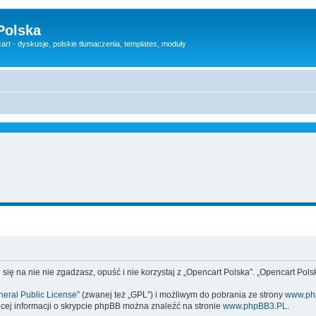
Polska
rt - dyskusje, polskie tłumaczenia, templates, moduły
 się na nie nie zgadzasz, opuść i nie korzystaj z „Opencart Polska”. „Opencart Po
eral Public License
” (zwanej też „GPL”) i możliwym do pobrania ze strony
www.ph
cej informacji o skrypcie phpBB można znaleźć na stronie
www.phpBB3.PL
.