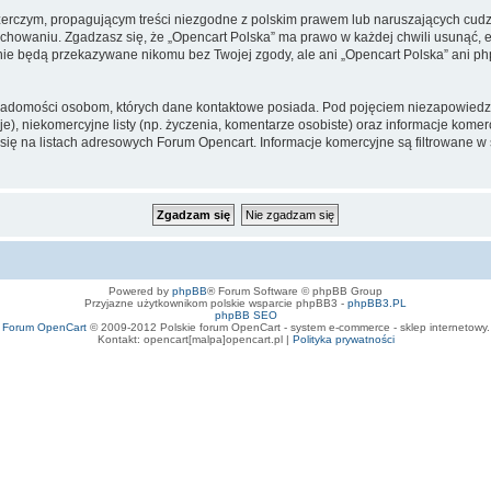
zerczym, propagującym treści niezgodne z polskim prawem lub naruszających cud
owaniu. Zgadzasz się, że „Opencart Polska” ma prawo w każdej chwili usunąć, e
te nie będą przekazywane nikomu bez Twojej zgody, ale ani „Opencart Polska” an
iadomości osobom, których dane kontaktowe posiada. Pod pojęciem niezapowiedz
e), niekomercyjne listy (np. życzenia, komentarze osobiste) oraz informacje komerc
ę na listach adresowych Forum Opencart. Informacje komercyjne są filtrowane w sto
Powered by
phpBB
® Forum Software © phpBB Group
Przyjazne użytkownikom polskie wsparcie phpBB3 -
phpBB3.PL
phpBB SEO
Forum OpenCart
© 2009-2012 Polskie forum OpenCart - system e-commerce - sklep internetowy.
Kontakt: opencart[malpa]opencart.pl |
Polityka prywatności