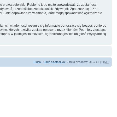
ze prawa autorskie. Robienie tego może spowodować, że zostaniesz
dytować, przenieść lub zablokować każdy wątek. Zgadzasz się też na
i phpBB nie odpowiada za włamania, które mogą spowodować wykradzenie
ianych wiadomości rozumie się informacje odnoszące się bezpośrednio do
yjne, których rozsyłka została opłacona przez klientów. Podmioty zlecające
pniu w jakim jest to możliwe, ograniczana jest ich objętość i wysyłane są
Ekipa
•
Usuń ciasteczka
• Strefa czasowa: UTC + 1 [
DST
]