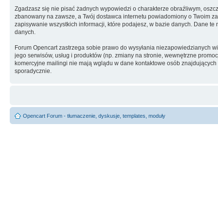
Zgadzasz się nie pisać żadnych wypowiedzi o charakterze obraźliwym, oszc
zbanowany na zawsze, a Twój dostawca internetu powiadomiony o Twoim zach
zapisywanie wszystkich informacji, które podajesz, w bazie danych. Dane 
danych.
Forum Opencart zastrzega sobie prawo do wysyłania niezapowiedzianych w
jego serwisów, usług i produktów (np. zmiany na stronie, wewnętrzne promocj
komercyjne mailingi nie mają wglądu w dane kontaktowe osób znajdujących si
sporadycznie.
Opencart Forum - tłumaczenie, dyskusje, templates, moduły