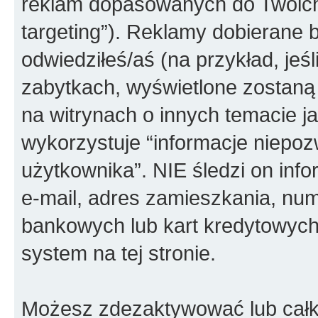
reklam dopasowanych do Twoich 
targeting”). Reklamy dobierane b
odwiedziłeś/aś (na przykład, jeś
zabytkach, wyświetlone zostaną
na witrynach o innych temacie j
wykorzystuje “informacje niepoz
użytkownika”. NIE śledzi on info
e-mail, adres zamieszkania, num
bankowych lub kart kredytowych
system na tej stronie.
Możesz zdezaktywować lub całko