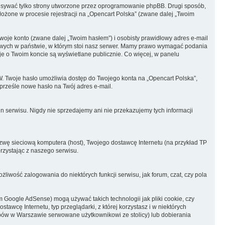
pisywać tylko strony utworzone przez oprogramowanie phpBB. Drugi sposób,
łożone w procesie rejestracji na „Opencart Polska” (zwane dalej „Twoim
woje konto (zwane dalej „Twoim hasłem”) i osobisty prawidłowy adres e-mail
bowych w państwie, w którym stoi nasz serwer. Mamy prawo wymagać podania
cje o Twoim koncie są wyświetlane publicznie. Co więcej, w panelu
. Twoje hasło umożliwia dostęp do Twojego konta na „Opencart Polska”,
 prześle nowe hasło na Twój adres e-mail.
 serwisu. Nigdy nie sprzedajemy ani nie przekazujemy tych informacji
azwę sieciową komputera (host), Twojego dostawcę Internetu (na przykład TP
korzystając z naszego serwisu.
iwość zalogowania do niektórych funkcji serwisu, jak forum, czat, czy pola
Google AdSense) mogą używać takich technologii jak pliki cookie, czy
wcę Internetu, typ przeglądarki, z której korzystasz i w niektórych
lepów w Warszawie serwowane użytkownikowi ze stolicy) lub dobierania