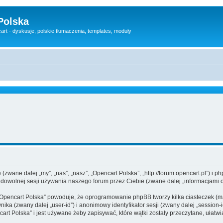
Polska
rt - dyskusje, polskie tłumaczenia, templates, moduły
e (zwane dalej „my”, „nas”, „nasz”, „Opencart Polska”, „http://forum.opencart.pl”) 
 dowolnej sesji używania naszego forum przez Ciebie (zwane dalej „informacjami o
 „Opencart Polska” powoduje, że oprogramowanie phpBB tworzy kilka ciasteczek (
nika (zwany dalej „user-id”) i anonimowy identyfikator sesji (zwany dalej „sessio
art Polska” i jest używane żeby zapisywać, które wątki zostały przeczytane, ułatw