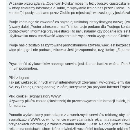
W czasie przeglądania „Opencart Polska” możemy też utworzyć ciasteczka n
w który zbieramy informacje o Tobie, to wysyłanie ich do nas przez Ciebie. 
kontem”) i posty napisane przez Ciebie po rejestracji, w czasie, gdy jesteś z
Twoje konto będzie zawierać co najmniej unikalną identyfikacyjną nazwę (z
(zwany dalej „Twoim adresem e-mail”). Informacje podane dla Twojego kon
dodatkowych informacji przy rejestracji i to my ustalamy, czy podanie ich j
użytkownika masz możliwość włączenia lub wyłączenia wysyłania do Ciebi
Twoje hasło zostało zaszyfrowane jednostronnym szyfrem, więc jest bezpie
więc pilnuj go i nie podawaj
nikomu
. Jeśli je zapomnisz, użyj funkcji „Zapo
Prywatność użytkowników naszego serwisu jest dla nas bardzo ważna. Poniże
innym podmiotom.
Pliki z logami
Tak jak większość innych witryn internetowych zbieramy i wykorzystujemy da
SA, czy Dialog), przeglądarkę, z której korzystasz (na przykład Internet Explo
Pliki cookie i sygnalizatory WWW
Używamy plików cookie (ciasteczek) do przechowywania informacji takich, ja
formularzy.
Ponadto wyświetlamy pochodzące z zewnętrznych serwisów reklamy, aby utrz
sygnalizatory WWW, co w momencie wyświetlania ich reklam na naszej stronie 
przypadkach informację o zainstalowaniu dodatku Flash. Na ogół jest to uż
reklam na podstawie stron, które odwiedzili wcześniej (pokazywanie reklam 