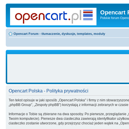
Opencart 
Polskie forum Openca
Opencart Forum - tłumaczenie, dyskusje, templates, moduły
Opencart Polska - Polityka prywatności
Ten tekst opisuje w jaki sposób „Opencart Polska” i firmy z nim stowarzyszon
„phpBB Group”, „Zespoły phpBB”) korzystają z informacji zebranych w czasie
Informacje o Tobie są zbierane na dwa sposoby. Po pierwsze, przeglądanie
Twoim komputerze). Pierwsze dwa ciasteczka zawierają identyfikator użytkow
ciasteczko zostanie utworzone, gdy przejrzysz chociaż jeden wątek na „Openc