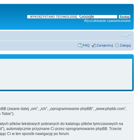
Wyszukiwanie zaawansowane
FAQ
Zarejestruj
Zaloguj
i phpBB (zwane dalej „oni”, „ich”, „oprogramowanie phpBB”, „www.phpbb.com”,
 Tobie”).
małych plików tekstowych pobranych do katalogu plików tymczasowych na
n-id”), automatycznie przyznane Ci przez oprogramowanie phpBB. Trzecie
iając Ci w ten sposób nawigację po forum.