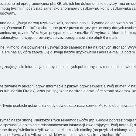
iezależne od oprogramowania phpBB, ale ich ten dokument nie dotyczy - ma on o
To mogą być m.in: posty napisane jako anonimowy użytkownik, konto użytkownika za
alogowany.
waną dalej „Twoją nazwą użytkownika”), osobiste hasło używane do logowania na T
ta na „Opencart Polska” są chronione przez prawa dotyczące ochrony danych oso
est konieczne, czy nie. W każdym przypadku masz możliwość wybrania, które informa
e automatycznie wygenerowanych przez oprogramowanie phpBB e-maili.
czne. Mimo to, nie powinieneś używać tego samego hasła na różnych stronach WWW
mniałem hasła”, która zapyta Cię o Twoją nazwę użytkownika i adres e-mail, a potem
j znajduje się informacja o danych osobistych pobieranych w momencie odwiedzin
ne zawarte w plikach logów. Informacje z plików logów zawierają Twój numer IP, n
rer lub Mozilla Firefox), czas jaki spędzasz na stronie oraz które strony otwierasz, 
k Twoje osobiste ustawienia kiedy odwiedzasz nasz serwis. Może to obejmować możl
ymać naszą stronę. Niektórzy z tych reklamodawców (np. Google poprzez program 
spowoduje przesłanie reklamodawcom informacji zawierających Twój adres IP, dosta
ywane do wyświetlania użytkownikom reklam z ich okolicy (na przykład reklamy sk
firm spożywczych użytkownikowi, który często odwiedza strony kucharskie).