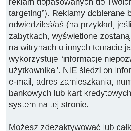
reklam dopasowanych do Twoich 
targeting”). Reklamy dobierane b
odwiedziłeś/aś (na przykład, jeś
zabytkach, wyświetlone zostaną
na witrynach o innych temacie j
wykorzystuje “informacje niepoz
użytkownika”. NIE śledzi on info
e-mail, adres zamieszkania, num
bankowych lub kart kredytowych
system na tej stronie.
Możesz zdezaktywować lub całko