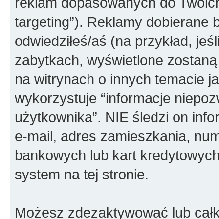
reklam dopasowanych do Twoich 
targeting”). Reklamy dobierane b
odwiedziłeś/aś (na przykład, jeś
zabytkach, wyświetlone zostaną
na witrynach o innych temacie j
wykorzystuje “informacje niepoz
użytkownika”. NIE śledzi on info
e-mail, adres zamieszkania, num
bankowych lub kart kredytowych
system na tej stronie.
Możesz zdezaktywować lub całko