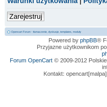
Warunki użytkowania
|
Polity
Zarejestruj
Opencart Forum - tłumaczenie, dyskusje, templates, moduły
Powered by
phpBB
® F
Przyjazne użytkownikom po
p
Forum OpenCart
© 2009-2012 Polskie
in
Kontakt: opencart[malpa]