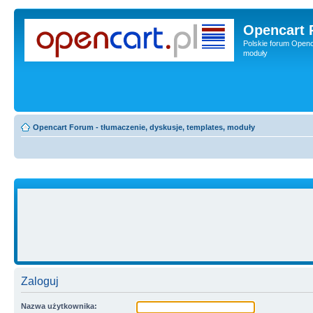
Opencart 
Polskie forum Openca
moduły
Opencart Forum - tłumaczenie, dyskusje, templates, moduły
Zaloguj
Nazwa użytkownika: