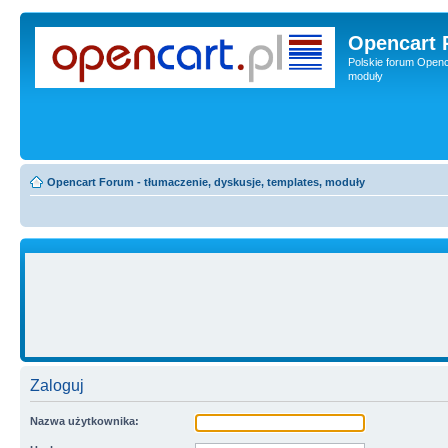
Opencart 
Polskie forum Openca
moduły
Opencart Forum - tłumaczenie, dyskusje, templates, moduły
Zaloguj
Nazwa użytkownika: