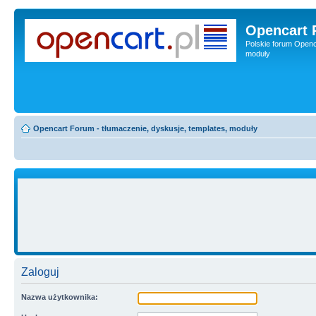
Opencart 
Polskie forum Openca
moduły
Opencart Forum - tłumaczenie, dyskusje, templates, moduły
Zaloguj
Nazwa użytkownika: