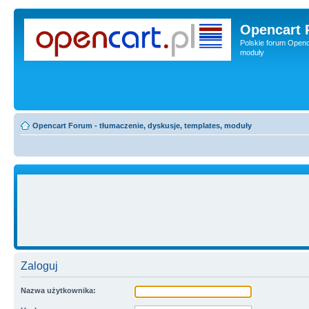
Opencart 
Polskie forum Openca
moduły
Opencart Forum - tłumaczenie, dyskusje, templates, moduły
Zaloguj
Nazwa użytkownika: