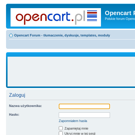
Opencart 
Polskie forum Openca
Opencart Forum - tłumaczenie, dyskusje, templates, moduły
Zaloguj
Nazwa użytkownika:
Hasło:
Zapomniałem hasła
Zapamiętaj mnie
Ukryj mnie w tej sesji