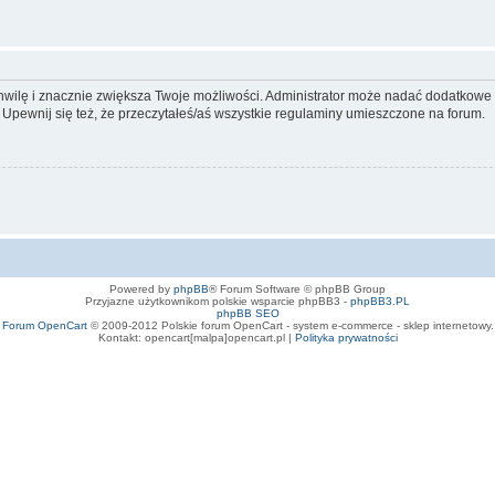
 chwilę i znacznie zwiększa Twoje możliwości. Administrator może nadać dodatkow
 Upewnij się też, że przeczytałeś/aś wszystkie regulaminy umieszczone na forum.
Powered by
phpBB
® Forum Software © phpBB Group
Przyjazne użytkownikom polskie wsparcie phpBB3 -
phpBB3.PL
phpBB SEO
Forum OpenCart
© 2009-2012 Polskie forum OpenCart - system e-commerce - sklep internetowy.
Kontakt: opencart[malpa]opencart.pl |
Polityka prywatności