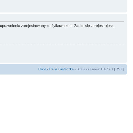
e uprawnienia zarejestrowanym użytkownikom. Zanim się zarejestrujesz,
Ekipa
•
Usuń ciasteczka
• Strefa czasowa: UTC + 1 [
DST
]