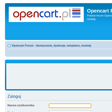
Opencart 
Polskie forum Openca
moduły
Opencart Forum - tłumaczenie, dyskusje, templates, moduły
Zaloguj
Nazwa użytkownika: