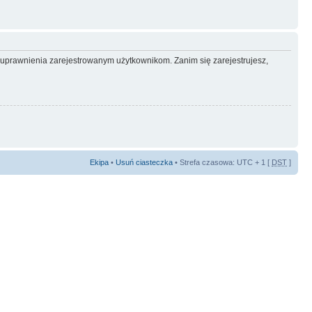
e uprawnienia zarejestrowanym użytkownikom. Zanim się zarejestrujesz,
Ekipa
•
Usuń ciasteczka
• Strefa czasowa: UTC + 1 [
DST
]