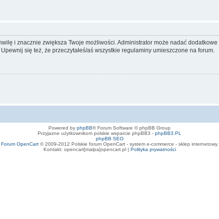
 chwilę i znacznie zwiększa Twoje możliwości. Administrator może nadać dodatkow
 Upewnij się też, że przeczytałeś/aś wszystkie regulaminy umieszczone na forum.
Powered by
phpBB
® Forum Software © phpBB Group
Przyjazne użytkownikom polskie wsparcie phpBB3 -
phpBB3.PL
phpBB SEO
Forum OpenCart
© 2009-2012 Polskie forum OpenCart - system e-commerce - sklep internetowy.
Kontakt: opencart[malpa]opencart.pl |
Polityka prywatności