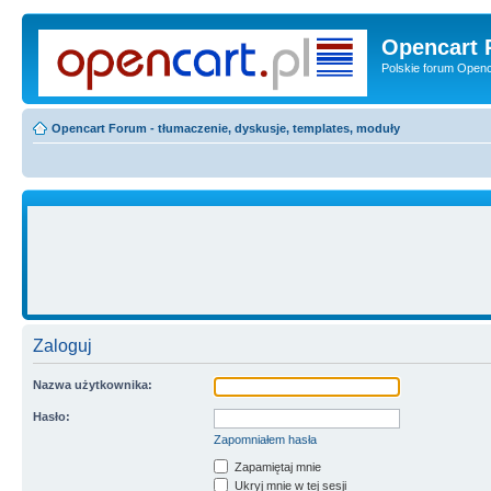
Opencart 
Polskie forum Openca
Opencart Forum - tłumaczenie, dyskusje, templates, moduły
Zaloguj
Nazwa użytkownika:
Hasło:
Zapomniałem hasła
Zapamiętaj mnie
Ukryj mnie w tej sesji