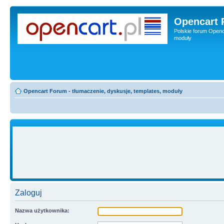
Opencart 
Polskie forum Openca
moduły
Opencart Forum - tłumaczenie, dyskusje, templates, moduły
Zaloguj
Nazwa użytkownika: