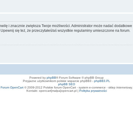
 chwilę i znacznie zwiększa Twoje możliwości. Administrator może nadać dodatkow
 Upewnij się też, że przeczytałeś/aś wszystkie regulaminy umieszczone na forum.
Powered by
phpBB
® Forum Software © phpBB Group
Przyjazne użytkownikom polskie wsparcie phpBB3 -
phpBB3.PL
phpBB SEO
Forum OpenCart
© 2009-2012 Polskie forum OpenCart - system e-commerce - sklep internetowy.
Kontakt: opencart[malpa]opencart.pl |
Polityka prywatności