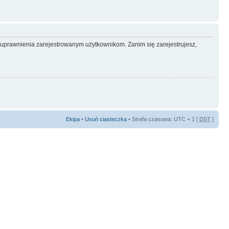
e uprawnienia zarejestrowanym użytkownikom. Zanim się zarejestrujesz,
Ekipa
•
Usuń ciasteczka
• Strefa czasowa: UTC + 1 [
DST
]