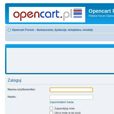
Opencart 
Polskie forum Openca
Opencart Forum - tłumaczenie, dyskusje, templates, moduły
Zaloguj
Nazwa użytkownika:
Hasło:
Zapomniałem hasła
Zapamiętaj mnie
Ukryj mnie w tej sesji