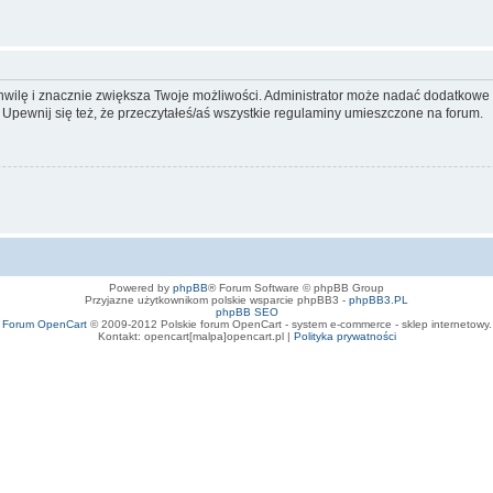
 chwilę i znacznie zwiększa Twoje możliwości. Administrator może nadać dodatkow
 Upewnij się też, że przeczytałeś/aś wszystkie regulaminy umieszczone na forum.
Powered by
phpBB
® Forum Software © phpBB Group
Przyjazne użytkownikom polskie wsparcie phpBB3 -
phpBB3.PL
phpBB SEO
Forum OpenCart
© 2009-2012 Polskie forum OpenCart - system e-commerce - sklep internetowy.
Kontakt: opencart[malpa]opencart.pl |
Polityka prywatności