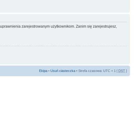
e uprawnienia zarejestrowanym użytkownikom. Zanim się zarejestrujesz,
Ekipa
•
Usuń ciasteczka
• Strefa czasowa: UTC + 1 [
DST
]