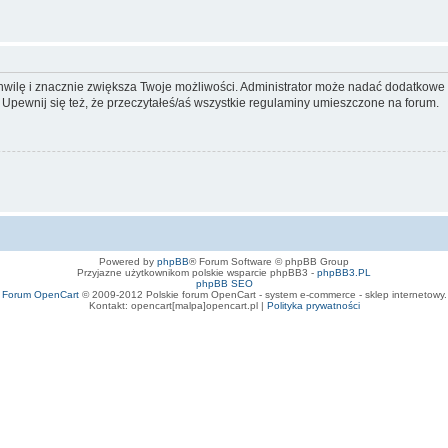
 chwilę i znacznie zwiększa Twoje możliwości. Administrator może nadać dodatkow
 Upewnij się też, że przeczytałeś/aś wszystkie regulaminy umieszczone na forum.
Powered by
phpBB
® Forum Software © phpBB Group
Przyjazne użytkownikom polskie wsparcie phpBB3 -
phpBB3.PL
phpBB SEO
Forum OpenCart
© 2009-2012 Polskie forum OpenCart - system e-commerce - sklep internetowy.
Kontakt: opencart[malpa]opencart.pl |
Polityka prywatności