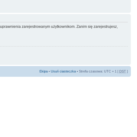
e uprawnienia zarejestrowanym użytkownikom. Zanim się zarejestrujesz,
Ekipa
•
Usuń ciasteczka
• Strefa czasowa: UTC + 1 [
DST
]