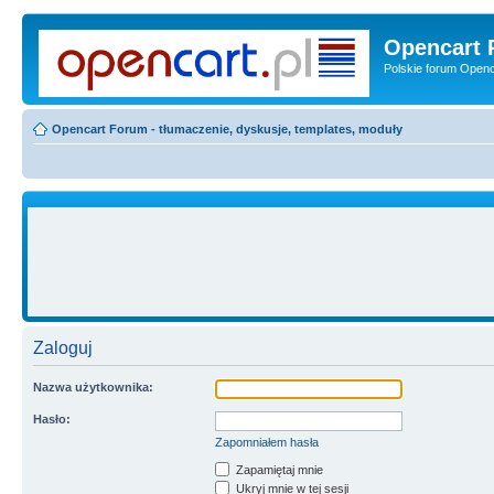
Opencart 
Polskie forum Openca
Opencart Forum - tłumaczenie, dyskusje, templates, moduły
Zaloguj
Nazwa użytkownika:
Hasło:
Zapomniałem hasła
Zapamiętaj mnie
Ukryj mnie w tej sesji