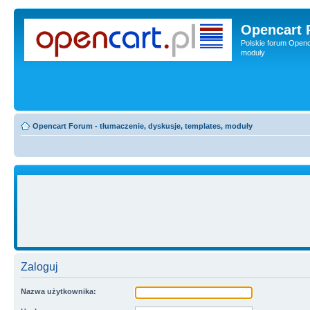
Opencart 
Polskie forum Openca
moduły
Opencart Forum - tłumaczenie, dyskusje, templates, moduły
Zaloguj
Nazwa użytkownika: