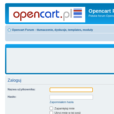
Opencart 
Polskie forum Openca
Opencart Forum - tłumaczenie, dyskusje, templates, moduły
Zaloguj
Nazwa użytkownika:
Hasło:
Zapomniałem hasła
Zapamiętaj mnie
Ukryj mnie w tej sesji