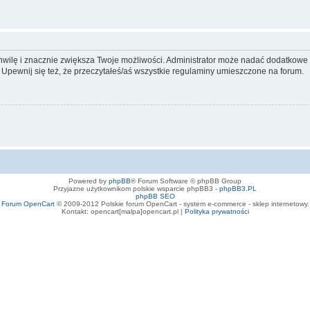
 chwilę i znacznie zwiększa Twoje możliwości. Administrator może nadać dodatkow
 Upewnij się też, że przeczytałeś/aś wszystkie regulaminy umieszczone na forum.
Powered by
phpBB
® Forum Software © phpBB Group
Przyjazne użytkownikom polskie wsparcie phpBB3 -
phpBB3.PL
phpBB SEO
Forum OpenCart
© 2009-2012 Polskie forum OpenCart - system e-commerce - sklep internetowy.
Kontakt: opencart[malpa]opencart.pl |
Polityka prywatności