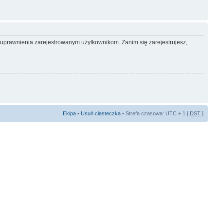
e uprawnienia zarejestrowanym użytkownikom. Zanim się zarejestrujesz,
Ekipa
•
Usuń ciasteczka
• Strefa czasowa: UTC + 1 [
DST
]