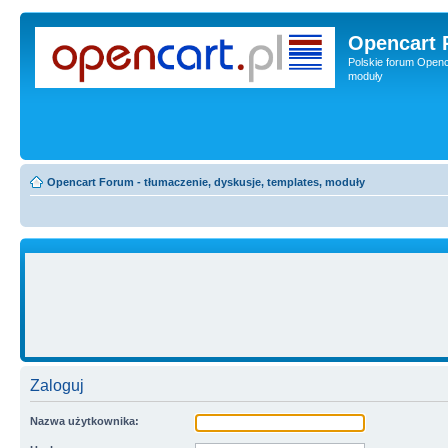
Opencart 
Polskie forum Openca
moduły
Opencart Forum - tłumaczenie, dyskusje, templates, moduły
Zaloguj
Nazwa użytkownika: