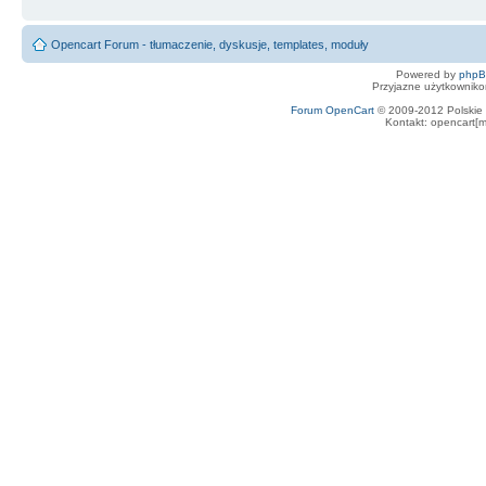
Opencart Forum - tłumaczenie, dyskusje, templates, moduły
Powered by
php
Przyjazne użytkowniko
Forum OpenCart
© 2009-2012 Polskie f
Kontakt: opencart[m