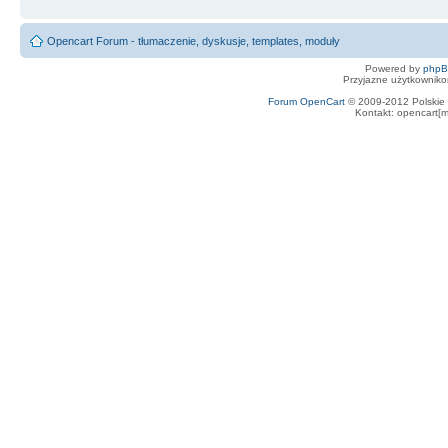
Opencart Forum - tłumaczenie, dyskusje, templates, moduły
Powered by
php
Przyjazne użytkowniko
Forum OpenCart
© 2009-2012 Polskie f
Kontakt: opencart[m