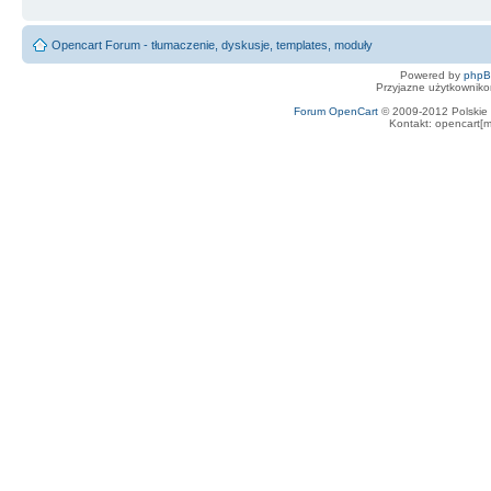
Opencart Forum - tłumaczenie, dyskusje, templates, moduły
Powered by
php
Przyjazne użytkowniko
Forum OpenCart
© 2009-2012 Polskie f
Kontakt: opencart[m