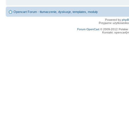
Opencart Forum - tłumaczenie, dyskusje, templates, moduły
Powered by
php
Przyjazne użytkowniko
Forum OpenCart
© 2009-2012 Polskie f
Kontakt: opencart[m