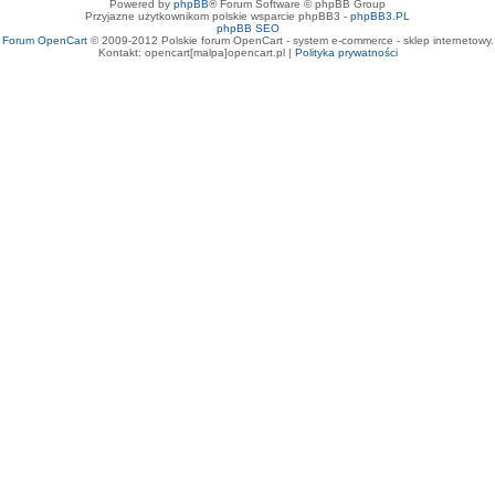
Powered by
phpBB
® Forum Software © phpBB Group
Przyjazne użytkownikom polskie wsparcie phpBB3 -
phpBB3.PL
phpBB SEO
Forum OpenCart
© 2009-2012 Polskie forum OpenCart - system e-commerce - sklep internetowy.
Kontakt: opencart[malpa]opencart.pl |
Polityka prywatności