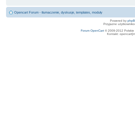
Opencart Forum - tłumaczenie, dyskusje, templates, moduły
Powered by
php
Przyjazne użytkowniko
Forum OpenCart
© 2009-2012 Polskie f
Kontakt: opencart[m