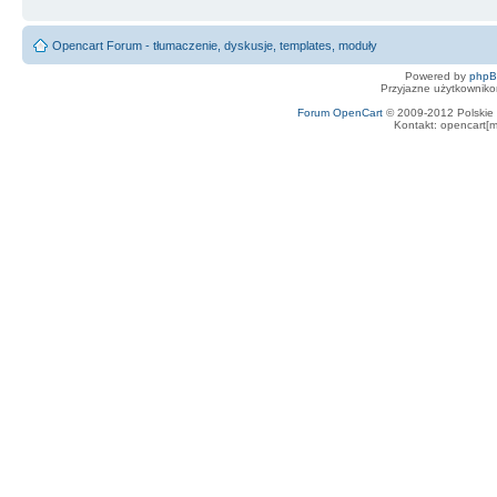
Opencart Forum - tłumaczenie, dyskusje, templates, moduły
Powered by
php
Przyjazne użytkowniko
Forum OpenCart
© 2009-2012 Polskie f
Kontakt: opencart[m