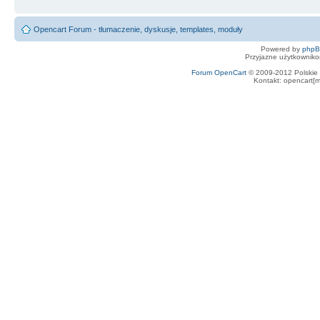
Opencart Forum - tłumaczenie, dyskusje, templates, moduły
Powered by
php
Przyjazne użytkowniko
Forum OpenCart
© 2009-2012 Polskie f
Kontakt: opencart[m