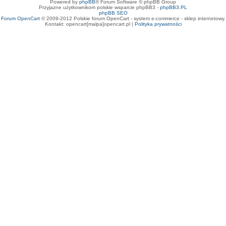
Powered by
phpBB
® Forum Software © phpBB Group
Przyjazne użytkownikom polskie wsparcie phpBB3 -
phpBB3.PL
phpBB SEO
Forum OpenCart
© 2009-2012 Polskie forum OpenCart - system e-commerce - sklep internetowy.
Kontakt: opencart[malpa]opencart.pl |
Polityka prywatności