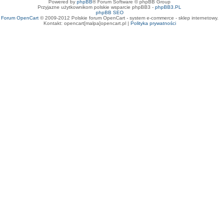
Powered by
phpBB
® Forum Software © phpBB Group
Przyjazne użytkownikom polskie wsparcie phpBB3 -
phpBB3.PL
phpBB SEO
Forum OpenCart
© 2009-2012 Polskie forum OpenCart - system e-commerce - sklep internetowy.
Kontakt: opencart[malpa]opencart.pl |
Polityka prywatności