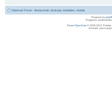
Opencart Forum - tłumaczenie, dyskusje, templates, moduły
Powered by
php
Przyjazne użytkowniko
Forum OpenCart
© 2009-2012 Polskie f
Kontakt: opencart[m