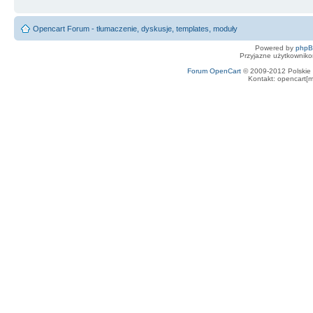
Opencart Forum - tłumaczenie, dyskusje, templates, moduły
Powered by
php
Przyjazne użytkowniko
Forum OpenCart
© 2009-2012 Polskie f
Kontakt: opencart[m