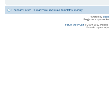
Opencart Forum - tłumaczenie, dyskusje, templates, moduły
Powered by
php
Przyjazne użytkowniko
Forum OpenCart
© 2009-2012 Polskie f
Kontakt: opencart[m