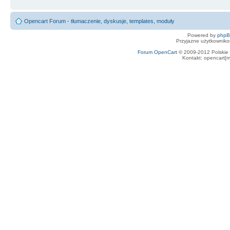
Opencart Forum - tłumaczenie, dyskusje, templates, moduły
Powered by
php
Przyjazne użytkowniko
Forum OpenCart
© 2009-2012 Polskie f
Kontakt: opencart[m