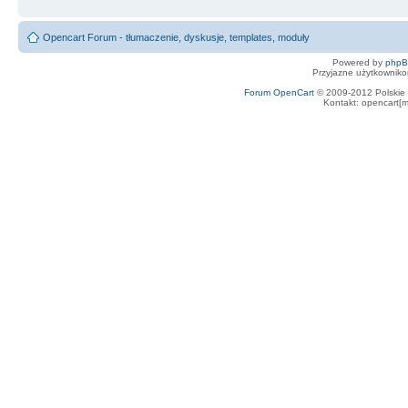
Opencart Forum - tłumaczenie, dyskusje, templates, moduły
Powered by
php
Przyjazne użytkowniko
Forum OpenCart
© 2009-2012 Polskie f
Kontakt: opencart[m