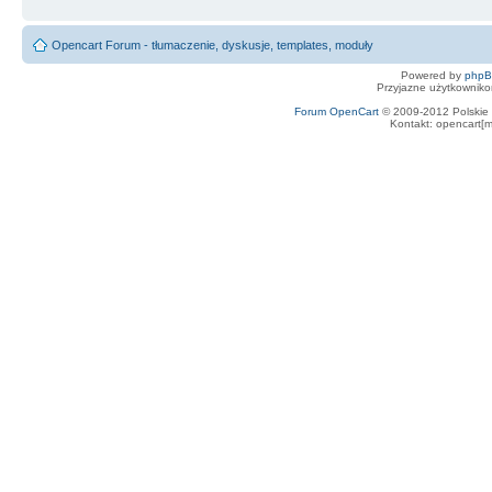
Opencart Forum - tłumaczenie, dyskusje, templates, moduły
Powered by
php
Przyjazne użytkowniko
Forum OpenCart
© 2009-2012 Polskie f
Kontakt: opencart[m