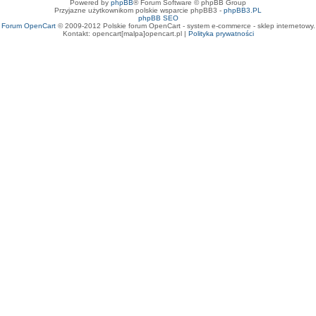
Powered by
phpBB
® Forum Software © phpBB Group
Przyjazne użytkownikom polskie wsparcie phpBB3 -
phpBB3.PL
phpBB SEO
Forum OpenCart
© 2009-2012 Polskie forum OpenCart - system e-commerce - sklep internetowy.
Kontakt: opencart[malpa]opencart.pl |
Polityka prywatności