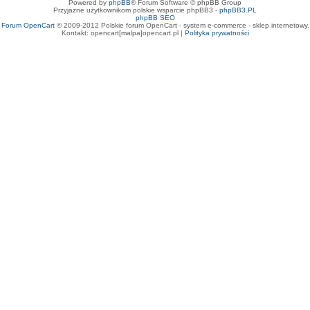
Powered by
phpBB
® Forum Software © phpBB Group
Przyjazne użytkownikom polskie wsparcie phpBB3 -
phpBB3.PL
phpBB SEO
Forum OpenCart
© 2009-2012 Polskie forum OpenCart - system e-commerce - sklep internetowy.
Kontakt: opencart[malpa]opencart.pl |
Polityka prywatności